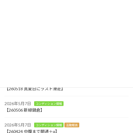
ました。今日も鍋倉山がクリアに見えていま
す。Powdwe Searchのデータを見ると0224のス
トーム明け以降、積雪は70cmほど減少し、温
井に設置したカメラからも雪の減り具 […]
続きを読む
最近の投稿
2026年7月30日
お知らせ
温井区にカフェとショップがオープンします
2026年5月18日
コンディション情報
アクティビティ
【260518 真夏日にラスト滑走】
2026年5月7日
コンディション情報
【260506 新緑鍋倉】
2026年5月7日
コンディション情報
活動報告
【260424 中腹まで開通＋α】