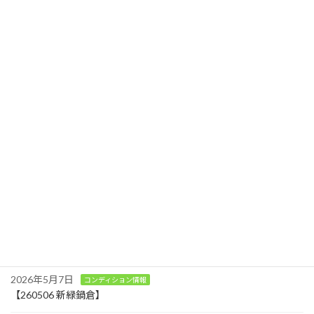
2025年5月1日
冬のような青空・・・・。 西の沢を遡行でき
る。 山頂はまだ、白い台地をキープ 巨木の谷駐
車場の状況 雪壁が凄い。 田茂木池は融雪が始
まり、新緑は堂満平まで登って来ました。新緑
が速いです。
続きを読む
最近の投稿
2026年7月30日
お知らせ
温井区にカフェとショップがオープンします
2026年5月18日
コンディション情報
アクティビティ
【260518 真夏日にラスト滑走】
2026年5月7日
コンディション情報
【260506 新緑鍋倉】