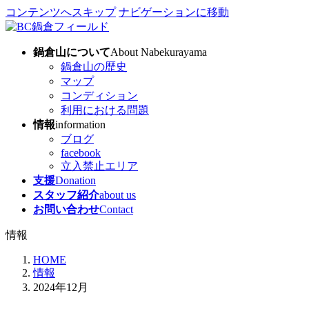
コンテンツへスキップ
ナビゲーションに移動
鍋倉山について
About Nabekurayama
鍋倉山の歴史
マップ
コンディション
利用における問題
情報
information
ブログ
facebook
立入禁止エリア
支援
Donation
スタッフ紹介
about us
お問い合わせ
Contact
情報
HOME
情報
2024年12月