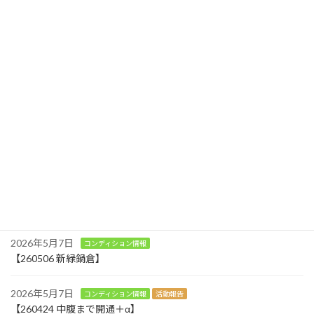
鍋倉山ブナ林の保全活動をされているいいやまブナの森倶楽部さんとのミーティング
2024年6月27日
最近の投稿
2026年7月30日
お知らせ
温井区にカフェとショップがオープンします
2026年5月18日
コンディション情報
アクティビティ
【260518 真夏日にラスト滑走】
2026年5月7日
コンディション情報
【260506 新緑鍋倉】
2026年5月7日
コンディション情報
活動報告
【260424 中腹まで開通＋α】