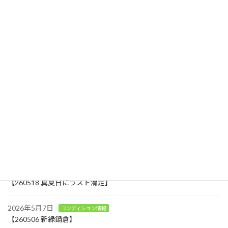
斑尾から見る鍋倉と黒倉は双耳峰
2025年4月23日
最近の投稿
2026年7月30日
お知らせ
温井区にカフェとショップがオープンします
2026年5月18日
コンディション情報
アクティビティ
【260518 真夏日にラスト滑走】
2026年5月7日
コンディション情報
【260506 新緑鍋倉】