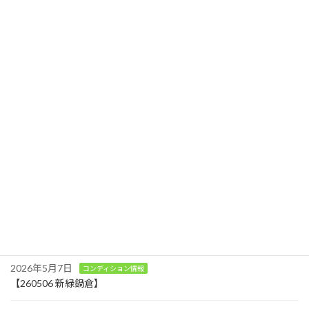
250425 本日から中腹まで県道開通です。その前に・・・。
2025年4月25日
最近の投稿
2026年7月30日
お知らせ
温井区にカフェとショップがオープンします
2026年5月18日
コンディション情報
アクティビティ
【260518 真夏日にラスト滑走】
2026年5月7日
コンディション情報
【260506 新緑鍋倉】